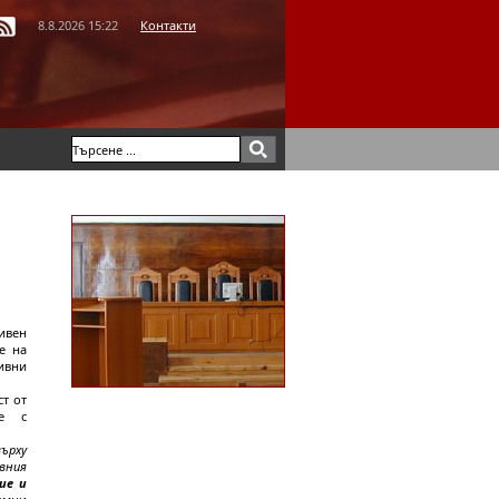
8.8.2026 15:22
Контакти
тивен
е на
ивни
ст от
ие с
ърху
вния
ие и