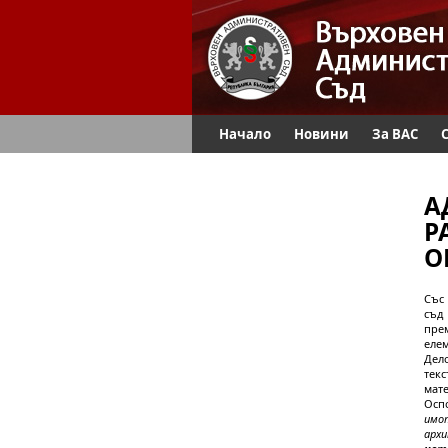
Начало
Новини
За ВАС
А
Р
О
Със 
съд
пре
елем
Дело
тек
мат
Осп
им
арх