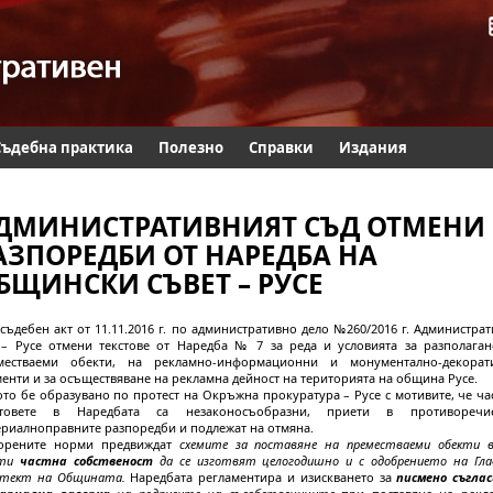
Съдебна практика
Полезно
Справки
Издания
ДМИНИСТРАТИВНИЯТ СЪД ОТМЕНИ
АЗПОРЕДБИ ОТ НАРЕДБА НА
БЩИНСКИ СЪВЕТ – РУСЕ
съдебен акт от 11.11.2016 г. по административно дело №260/2016 г. Администра
 – Русе отмени текстове от Наредба № 7 за реда и условията за разполаган
местваеми обекти, на рекламно-информационни и монументално-декорат
енти и за осъществяване на рекламна дейност на територията на община Русе.
то бе образувано по протест на Окръжна прокуратура – Русе с мотивите, че ча
стовете в Наредбата са незаконосъобразни, приети в противореч
ериалноправните разпоредби и подлежат на отмяна.
орените норми предвиждат
схемите за поставяне
на преместваеми обекти в
оти
частна собственост
да се изготвят целогодишно и с одобрението на Гла
итект на Общината.
Наредбата регламентира и изискването за
писмено съглас