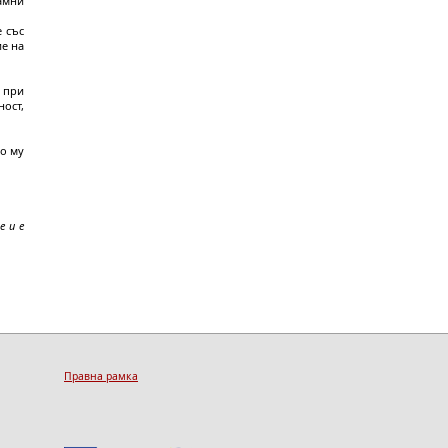
амни
 със
ие на
 при
ост,
то му
 и е
Правна рамка