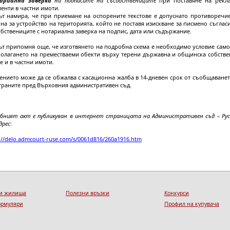
ариална заверка
на подписите на съсобствениците
при поставяне на рекл
енти в частни имоти.
ът намира, че при приемане на оспорените текстове е допуснато противоречие
на за устройство на територията, който не поставя изискване за писмено съглас
бствениците с нотариална заверка на подпис, дата или съдържание.
ът припомня още, че изготвянето на подробна схема е необходимо условие само
полагането на преместваеми обекти върху терени държавна и общинска собствен
е и в частни имоти.
нието може да се обжалва с касационна жалба в 14-дневен срок от съобщаване
траните пред Върховния административен съд.
ебният акт е публикуван в интернет страницата на Административен съд – Русе
дрес
:
://delo.admcourt-ruse.com/s/0061d816/260a1916.htm
и жилища
Полезни връзки
Конкурси
ормуляри
Профил на купувача