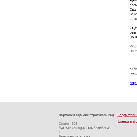
нот
елем
Съд
Зако
съсо
Съд
раз
но н
Реше
на с
Съд
на а
http
Върховен административен съд
Ведомствен
Бланки и ф
София 1301
бул."Александър Стамболийски"
18
Телефони за връзка: