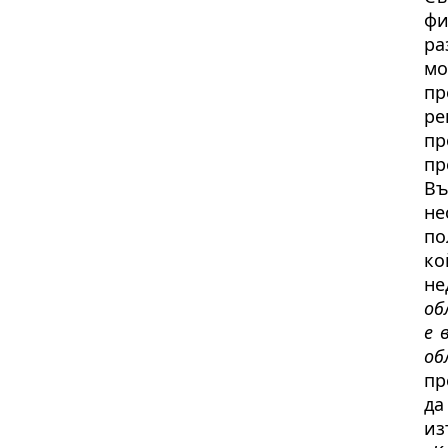
фи
ра
мо
пр
ре
п
пр
Въ
не
по
ко
не
об
е 
об
пр
да
из