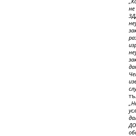
„К
не
ЗД
не
за
ра
из
не
за
да
Че
из
сл
тъ
„Н
ус
да
ДО
об