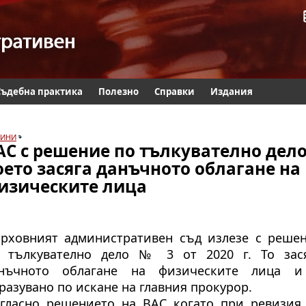
Съдебна практика
Полезно
Справки
Издания
ИНИ
АС с решение по тълкувателно дело
оето засяга данъчното облагане на
изическите лица
рховният административен съд излезе с реше
 тълкувателно дело № 3 от 2020 г. То зас
нъчното облагане на физическите лица 
разувано по искане на главния прокурор.
гласно решението на ВАС когато при ревизия