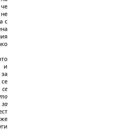
 че
 не
а с
ена
ния
ко
ото
и и
 за
 се
 се
ето
 за
ест
оже
уги