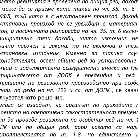
огато ревизията е проведена по общия ред, дохо
 може да се приеме като такъв по чл. 35, т. 6
ДФЛ, тъй като е с неустановен произход. Доход
установен произход не се уреждат в материал
кон, а посочената разпоредба на чл. 35, т. 6 вклю
зширително тези доходи, чиито източник н
рично посочен в закона, но не включва и тез
установен източник. Именно за такива слу
конодателят, освен общия ред за установяване
нъци и задължителни осигурителни вноски по Гл
тиринадесета от ДОПК е предвидил и ред
вършване на ревизионно производство при особ
учаи, по реда на чл. 122 и сл. от ДОПК“
, се казв
лкувателното решение.
алага се изводът, че органът по приходите 
ловията на оперативна самостоятелност прецен
ли да проведе ревизията по особения ред на чл. 
ПК или по общия ред, дори когато са нал
стоятелствата по т. 1-8, но единствено 