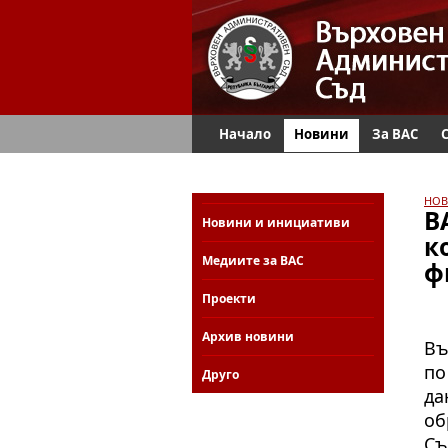
Начало
Новини
За ВАС
НОВ
В
Новини и инициативи
к
Медиите за ВАС
ф
Проекти
Архив новини
Въ
по
Друго
да
об
Съ