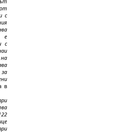
дът
 от
и с
ния
чва
е е
и с
чаи
 на
ава
 за
ени
а в
при
ява
122
ице
при