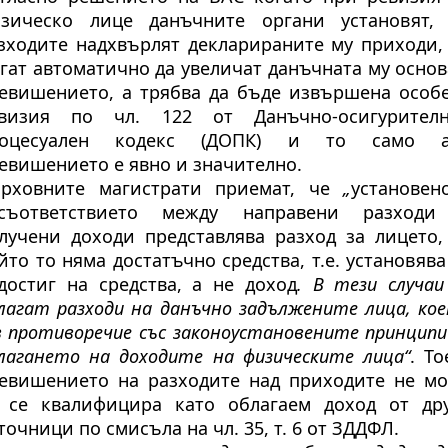
зическо лице данъчните органи установят,
зходите надхвърлят декларираните му приходи,
гат автоматично да увеличат данъчната му основ
евишението, а трябва да бъде извършена особ
визия по чл. 122 от Данъчно-осигурител
роцесуален кодекс (ДОПК) и то само а
евишението е явно и значително.
рховните магистрати приемат, че
„
установен
съответствието между направени разход
лучени доходи представлява разход за лицето,
йто то няма достатъчно средства, т.е. установява
достиг на средства, а не доход
.
В тези случаи
лагат разходи на данъчно задължените лица, ко
в противоречие със законоустановените принципи
лагането на доходите на физическите лица“
. То
евишението на разходите над приходите не м
 се квалифицира като облагаем доход от др
точници по смисъла на чл. 35, т. 6 от ЗДДФЛ.