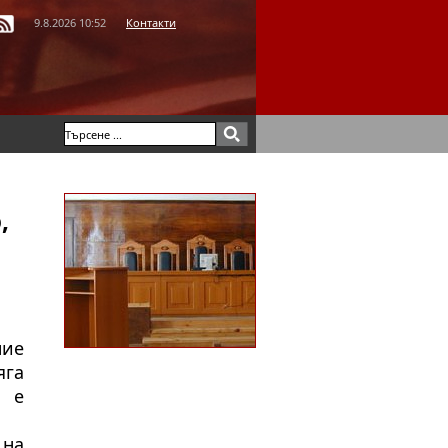
9.8.2026 10:52
Контакти
,
ние
яга
и е
 на