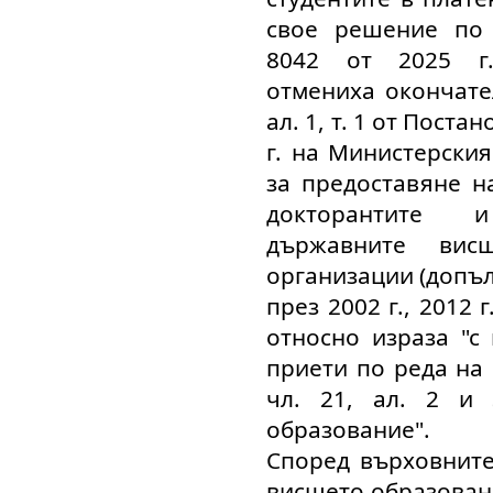
свое решение по
8042 от 2025 г.
отмениха окончате
ал. 1, т. 1 от Пост
г. на Министерския
за предоставяне н
докторантите 
държавните ви
организации (допъ
през 2002 г., 2012 г.
относно израза "с
приети по реда на чл
чл. 21, ал. 2 и
образование".
Според върховните
висшето образован