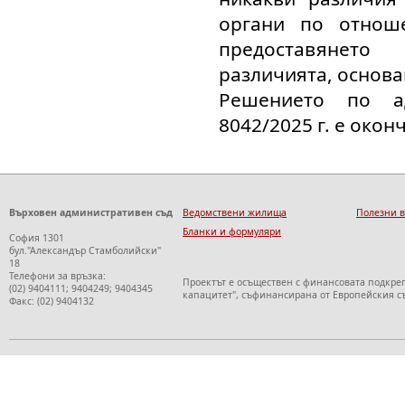
органи по отнош
предоставянето
различията, основа
Решението по а
8042/2025 г. е окон
Върховен административен съд
Ведомствени жилища
Полезни 
Бланки и формуляри
София 1301
бул."Александър Стамболийски"
18
Телефони за връзка:
Проектът е осъществен с финансовата подкре
(02) 9404111; 9404249; 9404345
капацитет", съфинансирана от Европейския с
Факс: (02) 9404132