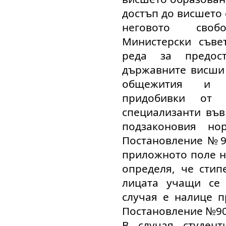
достъп до висшето 
неговото своб
Министерски съве
реда за предос
държавните висши 
общежития и д
придобивки от 
специализанти във
подзаконовия но
Постановление №90/
приложното поле на
определя, че стип
лицата учащи се
случая е налице 
Постановление №90/
В случая студен