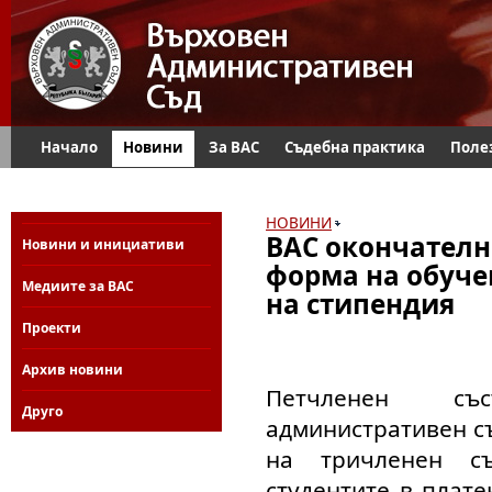
Начало
Новини
За ВАС
Съдебна практика
Поле
НОВИНИ
ВАС окончателн
Новини и инициативи
форма на обуче
Медиите за ВАС
на стипендия
Проекти
Архив новини
Петчленен съ
Друго
административен с
на тричленен с
студентите в плат