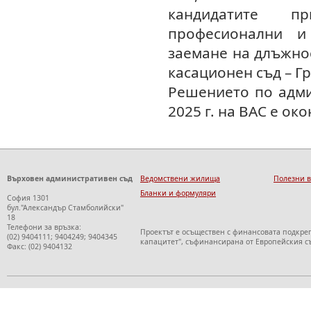
кандидатите пр
професионални и
заемане на длъжно
касационен съд – Г
Решението по адми
2025 г. на ВАС е ок
Върховен административен съд
Ведомствени жилища
Полезни 
Бланки и формуляри
София 1301
бул."Александър Стамболийски"
18
Телефони за връзка:
Проектът е осъществен с финансовата подкре
(02) 9404111; 9404249; 9404345
капацитет", съфинансирана от Европейския с
Факс: (02) 9404132