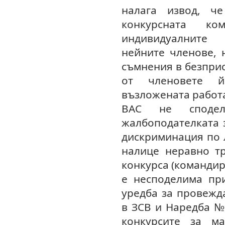
налага извод, ч
конкурсната ко
индивидуалните
нейните членове, 
съмнения в безприс
от членовете 
възложената работ
ВАС не споде
жалбоподателката 
дискриминация по л
налице неравно тр
конкурса (команди
е несподелима пр
уредба за провежд
в ЗСВ и Наредба № 
конкурсите за м