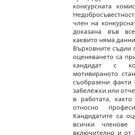
конкурсната коми
Недобросъвестност
член на конкурсна
доказана във все
каквито няма данни
Върховните съдии 
оценяването са пр
кандидат с ко
мотивираното ста
съобразени факти 
забележки или отче
в работата, както
относно профес
Кандидатите са оц
всички членове 
включително и от 