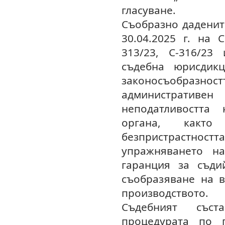
гласуване.
Съобразно даденит
30.04.2025 г. на 
313/23, C-316/23 
съдебна юрисдик
законосъобраз
администрати
неподатливостт
органа, какт
безпристрастно
упражняването на
гаранция за съдий
съобразяване на в
производството.
Съдебният със
процедурата по 