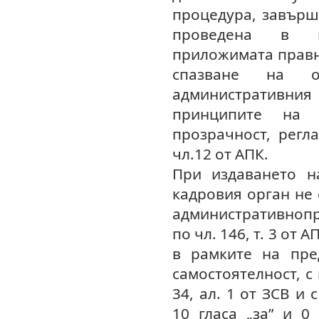
процедура, завърш
проведена в п
приложимата правн
спазване на о
административн
принципите на 
прозрачност, регл
чл.12 от АПК.
При издаването н
кадровия орган не
административноп
по чл. 146, т. 3 от 
в рамките на пре
самостоятелност, с
34, ал. 1 от ЗСВ и 
10 гласа „за” и 0 