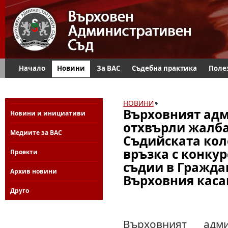
Начало
Новини
За ВАС
Съдебна практика
Поле
НОВИНИ
Върховният адм
Новини и инициативи
отхвърли жалба
Медиите за ВАС
Съдийската кол
връзка с конкур
Проекти
съдии в Гражда
Архив новини
Върховния каса
Друго
Върховният адм