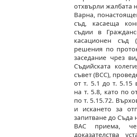
отхвърли жалбата н
Варна, понастояще
съд, касаеща кон
съдии в Гражданс
касационен съд 
решения по прото
заседание чрез ви
Съдийската колеги
съвет (ВСС), проведе
от т. 5.1 до т. 5.1
на т. 5.8, като по 
по т. 5.15.72. Върх
и искането за от
запитване до Съда 
ВАС приема, че
доказателства уст