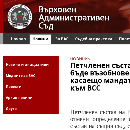
Начало
Новини
За ВАС
Съдебна практика
Поле
НОВИНИ
Петчленен съст
Новини и инициативи
бъде възобнове
Медиите за ВАС
касаещо мандат
към ВСС
Проекти
Архив новини
Друго
Петчленен състав на 
отмени определение 
състав на същия съд, 