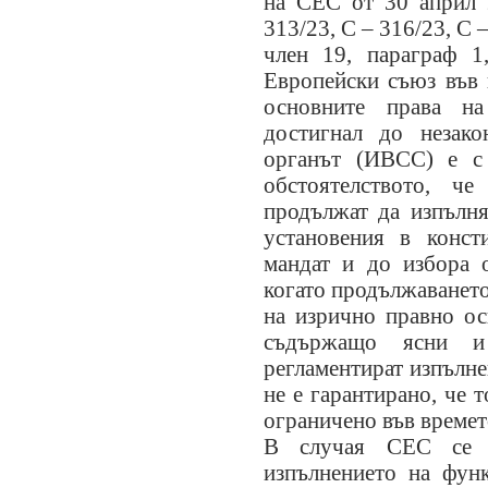
на СЕС от 30 април 
313/23, С – 316/23, С 
член 19, параграф 1
Европейски съюз във 
основните права н
достигнал до незако
органът (ИВСС) е с 
обстоятелството, ч
продължат да изпълня
установения в конст
мандат и до избора 
когато продължаването
на изрично правно ос
съдържащо ясни и
регламентират изпълне
не е гарантирано, че 
ограничено във времет
В случая СЕС се е
изпълнението на фун