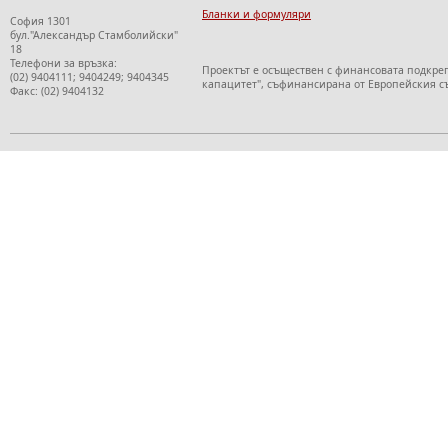
Бланки и формуляри
София 1301
бул."Александър Стамболийски"
18
Телефони за връзка:
Проектът е осъществен с финансовата подкре
(02) 9404111; 9404249; 9404345
капацитет", съфинансирана от Европейския с
Факс: (02) 9404132