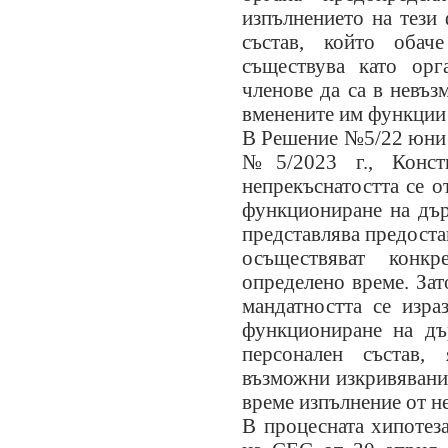
изпълнението на тези
състав, който обач
съществува като орг
членове да са в невъз
вменените им функции 
В Решение №5/22 юни 
№5/2023 г., Конст
непрекъснатостта се о
функциониране на дър
представлява предоста
осъществяват конк
определено време. За
мандатността се изра
функциониране на дъ
персонален състав,
възможни изкривявания
време изпълнение от н
В процесната хипотеза