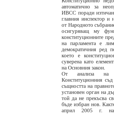
Конституционно недо
автоматично за неоп
ИВСС поради изтичан
главния инспектор и 
от Народното събрание
осигуряващ му функ
конституционните пре
на парламента е лим
демократичния ред п
което е конституцио
суверена като елемен
на Основния закон.
От анализа на 
Конституционния съд
същността на правнот
установен орган на дъ
той да не прекъсва с
бъде избран нов. Как
април 2005 г. на