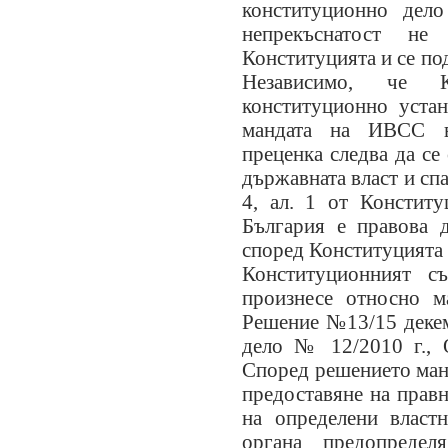
конституционно дел
непрекъснатост н
Конституцията и се под
Независимо, че К
конституционно уста
мандата на ИВСС в 
преценка следва да се
държавната власт и спа
4, ал. 1 от Конститу
България е правова 
според Конституцията и
Конституционният с
произнесе относно м
Решение №13/15 декем
дело № 12/2010 г., О
Според решението манд
предоставяне на прав
на определени власт
органа предопреде