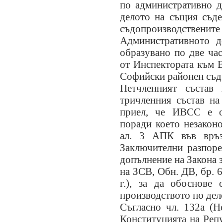
по административно 
делото на същия съде
съдопроизводствените 
Административното д
образувано по две ча
от Инспектората към 
Софийски районен съд
Петчленният състав 
тричленния състав на
приел, че ИВСС е ор
поради което незакон
ал. 3 АПК във връ
Заключителни разпоре
допълнение на Закона 
на ЗСВ, Обн. ДВ, бр. 6
г.), за да обоснове
производството по дел
Съгласно чл. 132а (Н
Конституцията на Реп