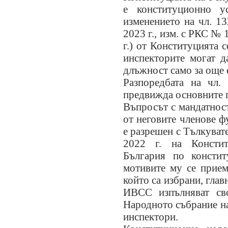
е конституционно 
изменението на чл. 132
2023 г., изм. с РКС № 1
г.) от Конституцията с
инспекторите могат д
длъжност само за още 
Разпоредбата на чл.
предвижда основните
Въпросът с мандатнос
от неговите членове ф
е разрешен с Тълкува
2022 г. на Консти
България по консти
мотивите му се приема
който са избрани, глав
ИВСС изпълняват св
Народното събрание на
инспектори.