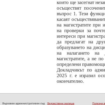
които ще засегнат неза
осъществят посочени
въпрос 1. Тези функц
касаят осъществяванит
на магистратите при 
на проверки за почт
интереси при магистр
да предлагат на дру
образуването на дисц
на налагането на 
магистратите, а не п
определени правомощи
Докладчикът по адм
2025 г. е изразил ос
окончателно.
Върховен административен съд
Ведомствени жилища
Полезни 