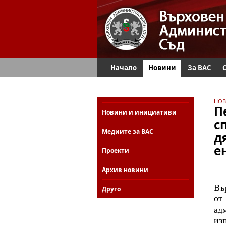
Начало
Новини
За ВАС
НОВ
П
Новини и инициативи
с
Медиите за ВАС
д
е
Проекти
Архив новини
Въ
Друго
от
ад
из