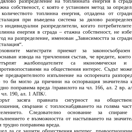
 дялово разпределение на топлинната енергия в сград
ажна собственост, с която е установен метод за определ
 количеството топлинна енергия, отдадена от сградн
сталация при въведена система за дялово разпределе
ез индивидуални разпределители, когато потребителите
плинна енергия в сграда – етажна собственост, не избе
тод на разпределение, именован „Зависимостта за сградн
сталация“.
рховните магистрати приемат за законосъобразе
оснаван извода на тричленния състав, че вредите, които
етърпят жалбоподателите са икономически и
противопоставими на обществения интерес. Съдът може
ре предварителното изпълнение на оспорената разпоред
о то би могло да причини на оспорващия значителна 
удно поправима вреда /правилото на чл. 166, ал. 2 вр. ал
 чл. 190, ал. 1 АПК/.
орът засяга правната сигурност на обществен
ношения, свързани с топлоснабдяването на голяма част
селението. Следователно основание за спиране
пълнението е възможността от настъпването на значите
и трудно поправима вреда.
цел да се защити обществения интерес, правоотношени