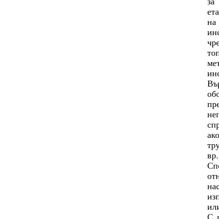
за
ет
на
ин
чр
то
ме
ин
Въ
об
пр
не
сп
ак
тр
вр.
Сп
от
на
из
ил
С 