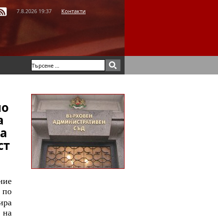
7.8.2026 19:37
Контакти
но
а
та
ст
ние
по
ира
 на