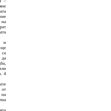
и –
яне
ата
ние
 на
рат
ата
н и
 ще
 са
 да
ба,
или
. 4
ите
 от
 на
лна
ята