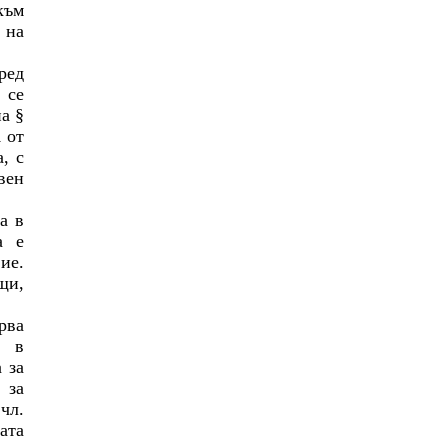
към
 на
ред
 се
а §
 от
, с
вен
а в
а е
ие.
щи,
рва
, в
 за
 за
чл.
ата