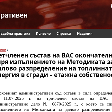
Съдебна практика
Полезно
Справки
Издания
ИНИ
етчленен състав на ВАС окончател
пря изпълнението на Методиката з
ялово разпределение на топлинна
нергия в сгради – етажна собствено
рховният административен съд остави в сила определе
 11.07.2025 г. на тричленен състав на ВАС
министративно дело № 6870/2025 г., с което се сп
пълнението на Методиката за дялово разпределение