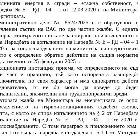
плинната енергия в сгради – етажна собственост, 
редба № Е – РД – 04 – 1 от 12.03.2020 г. на Министъра
ергетиката.
министративно дело № 8624/2025 г. е образувано п
тчленен състав на ВАС по две частни жалби. С едната
порва отхвърленото искане за спиране на изпълнението н
на Наредбата за допълнение на Наредба № Е – РД – 04 – 1
20 г. за топлоснабдяването на министъра на енергетиката
йто е определено обратно действие на същия нормати
, а именно от 25 февруари 2025 г.
сационната инстанция приема, че определението на съд
зи част е правилно, тъй като оспорената разпоредб
ключителна по своя характер и има еднократно действ
едователно, тя не би могла да доведе до бъде
пълнителни, значителни или труднопоправими вреди.
втората жалба на Министъра на енергетиката се оспо
ределението на първоинстанционния съдебен състав
стта, с която се спира изпълнението на § 2 от Наредбата
пълнение на Наредба № Е – РД – 04 – 1 от 2020 г.
плоснабдяването. С този параграф в приложението към 
, ал.1 от същата наредба е създадена т. 6.1.1 от Методик