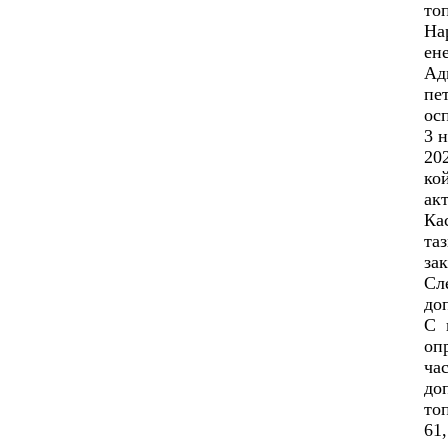
то
На
ен
Ад
пе
ос
3 
20
ко
акт
Ка
та
за
Сл
до
С 
оп
ча
до
то
61