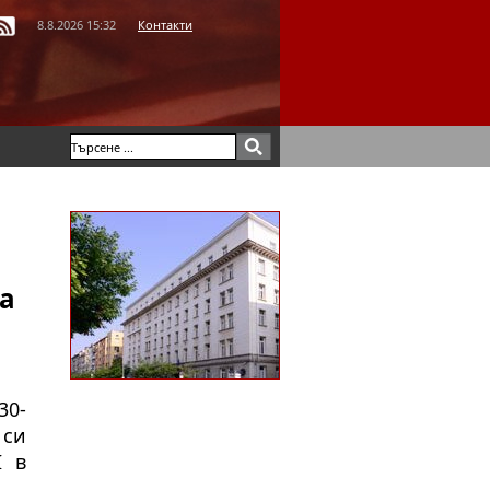
8.8.2026 15:32
Контакти
а
30-
 си
I в