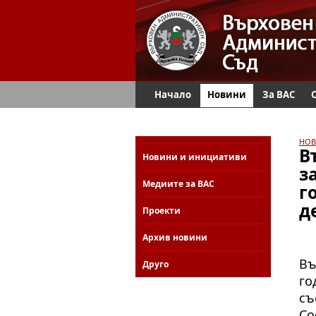
Начало
Новини
За ВАС
НОВ
В
Новини и инициативи
з
Медиите за ВАС
г
д
Проекти
Архив новини
Въ
Друго
го
съ
Со