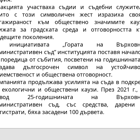
акцията участваха съдии и съдебни служите
ито с този символичен жест изразиха сво
гажираност към обществено значимите кау
ижата за градската среда и отговорността 
дещите поколения.
 инициативата „Гората на Върховн
министративен съд“ институцията поставя начал
 поредица от събития, посветени на годишнината
здава дългосрочен символ на устойчиво
иемственост и обществена отговорност.
мпанията продължава усилията на съда в подкр
 екологични и обществени каузи. През 2021 г.,
овод 25-годишнината на Върховн
министративен съд, със средства, дарени
гистрати, бяха засадени 100 дървета.