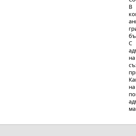
В 
ко
ан
гр
бъ
С
ад
на
съ
пр
Ка
на
п
ад
ма