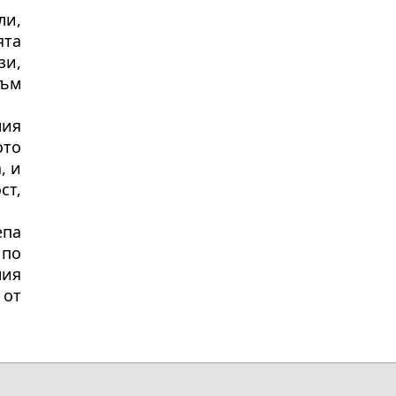
ли,
ята
зи,
към
ия
ото
, и
ст,
епа
 по
ия
 от