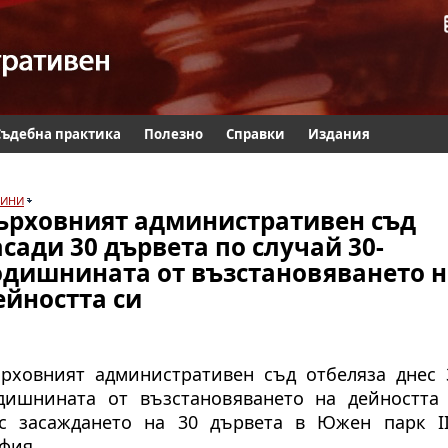
Съдебна практика
Полезно
Справки
Издания
ИНИ
ърховният административен съд
асади 30 дървета по случай 30-
одишнината от възстановяването н
ейността си
рховният административен съд отбеляза днес 
дишнината от възстановяването на дейността
с засаждането на 30 дървета в Южен парк I
фия.