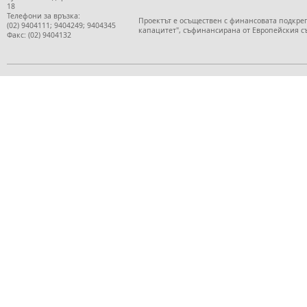
18
Телефони за връзка:
Проектът е осъществен с финансовата подкре
(02) 9404111; 9404249; 9404345
капацитет", съфинансирана от Европейския с
Факс: (02) 9404132