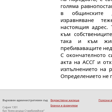
голяма равнопоста
в общинските д
изравняване те
настоящия адрес. 
към собственицит
така и към жи
пребиваващите нед
С окончателното с
акта на АССГ и от
изпълнението на р
Определението не 
Върховен административен съд
Ведомствени жилища
Полезни 
Бланки и формуляри
София 1301
бул."Александър Стамболийски"