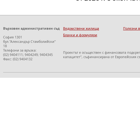
Върховен административен съд
Ведомствени жилища
Полезни 
Бланки и формуляри
София 1301
бул."Александър Стамболийски"
18
Телефони за връзка:
Проектът е осъществен с финансовата подкре
(02) 9404111; 9404249; 9404345
капацитет", съфинансирана от Европейския с
Факс: (02) 9404132