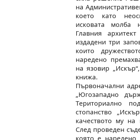
на Административен
което като неос
исковата молба 
Главния архитек
издадени три запов
които дружество
наредено премахв
на язовир „Искър“
книжа.
Първоначални адре
„Югозападно дър
Териториално по
стопанство „Искъ
качеството му на 
След проведен съде
която е наредено