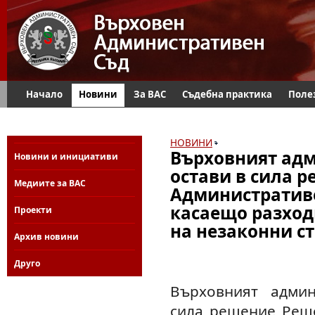
Начало
Новини
За ВАС
Съдебна практика
Поле
НОВИНИ
Върховният адм
Новини и инициативи
остави в сила 
Медиите за ВАС
Административе
касаещо разход
Проекти
на незаконни ст
Архив новини
Друго
Върховният админ
сила решение Реше