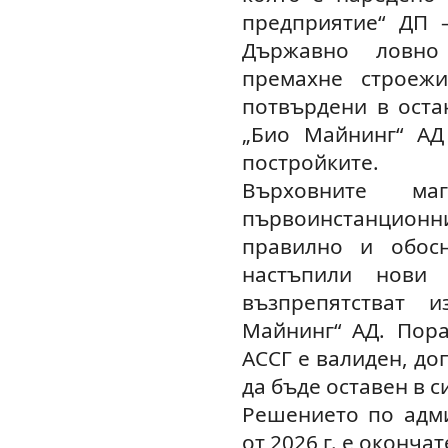
предприятие“ ДП 
Държавно ловно
премахне строежи
потвърдени в оста
„Био Майнинг“ АД
постройките.
Върховните ма
първоинстанцио
правилно и обос
настъпили нови 
възпрепятстват 
Майнинг“ АД. Пора
АССГ е валиден, до
да бъде оставен в с
Решението по адм
от 2026 г. е оконча