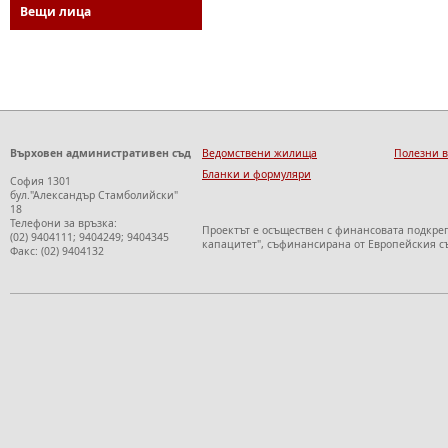
Вещи лица
Върховен административен съд
Ведомствени жилища
Полезни 
Бланки и формуляри
София 1301
бул."Александър Стамболийски"
18
Телефони за връзка:
Проектът е осъществен с финансовата подкре
(02) 9404111; 9404249; 9404345
капацитет", съфинансирана от Европейския с
Факс: (02) 9404132