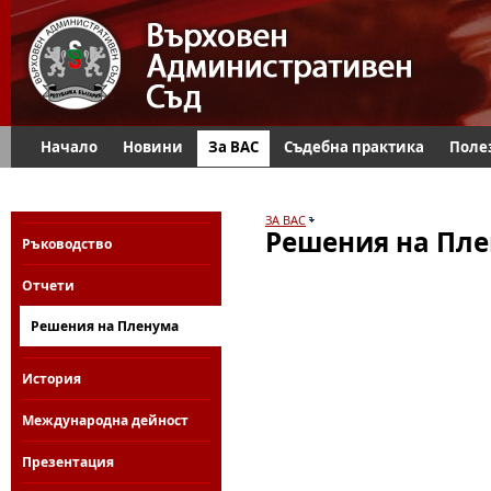
Начало
Новини
За ВАС
Съдебна практика
Поле
ЗА ВАС
Решения на Пл
Ръководство
Отчети
Решения на Пленума
История
Международна дейност
Презентация