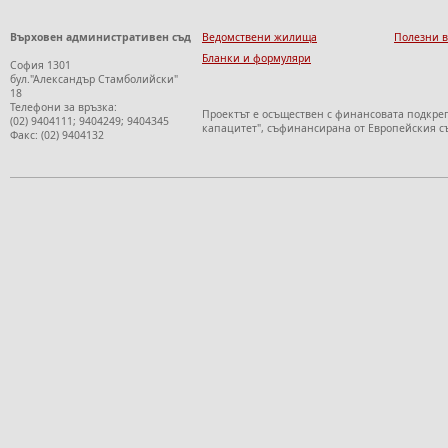
Върховен административен съд
Ведомствени жилища
Полезни 
Бланки и формуляри
София 1301
бул."Александър Стамболийски"
18
Телефони за връзка:
Проектът е осъществен с финансовата подкре
(02) 9404111; 9404249; 9404345
капацитет", съфинансирана от Европейския с
Факс: (02) 9404132