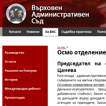
Начало
Новини
За ВАС
Съдебна практика
Поле
ЗА ВАС
Осмо отделение
Ръководство
Отчети
Председател на
Цанева
Решения на Пленума
Разглежда административн
История
събирането на митни сборове
Основни нормативни актове:
Международна дейност
Данъчно-осигурителен пр
добавената стойност, Закон 
Презентация
за данъците върху доходите
агенция за приходите, Закон