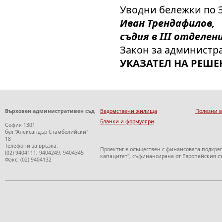
Уводни бележки по 
Иван Трендафилов,
съдия в III отделен
Закон за администр
УКАЗАТЕЛ НА РЕШЕ
Върховен административен съд
Ведомствени жилища
Полезни 
Бланки и формуляри
София 1301
бул."Александър Стамболийски"
18
Телефони за връзка:
Проектът е осъществен с финансовата подкре
(02) 9404111; 9404249; 9404345
капацитет", съфинансирана от Европейския с
Факс: (02) 9404132