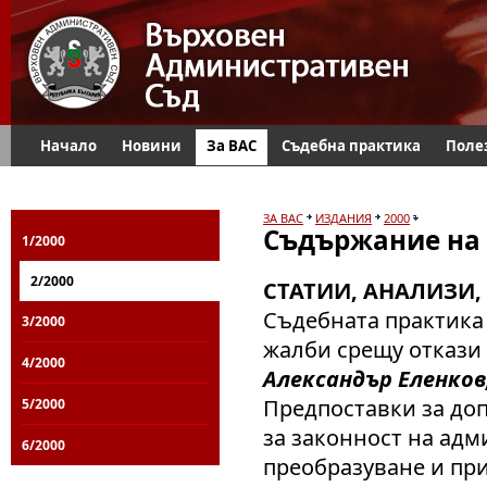
Начало
Новини
За ВАС
Съдебна практика
Поле
ЗА ВАС
ИЗДАНИЯ
2000
Съдържание на 
1/2000
2/2000
СТАТИИ, АНАЛИЗИ,
Съдебната практика
3/2000
жалби срещу откази 
4/2000
Александър Еленков,
Предпоставки за до
5/2000
за законност на адм
6/2000
преобразуване и пр