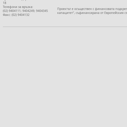
18
Телефони за връзка:
Проектът е осъществен с финансовата подкре
(02) 9404111; 9404249; 9404345
капацитет", съфинансирана от Европейския с
Факс: (02) 9404132