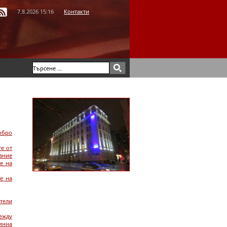
7.8.2026 15:16
Контакти
обро
е от
ание
е на
е на
тели
ежду
инна