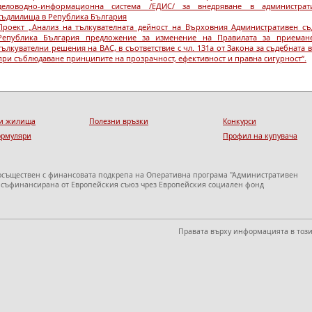
деловодно-информационна система /ЕДИС/ за внедряване в администрат
съдлилища в Република България
Проект „Анализ на тълкувателната дейност на Върховния Административен съ
Република България предложение за изменение на Правилата за приеман
тълкувателни решения на ВАС, в съответствие с чл. 131а от Закона за съдебната в
при съблюдаване принципите на прозрачност, ефективност и правна сигурност“.
и жилища
Полезни връзки
Конкурси
ормуляри
Профил на купувача
 осъществен с финансовата подкрепа на Оперативна програма "Административен
, съфинансирана от Европейския съюз чрез Европейския социален фонд
Правата върху информацията в този