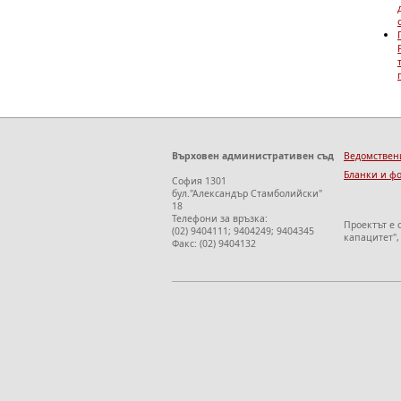
Върховен административен съд
Ведомствен
Бланки и ф
София 1301
бул."Александър Стамболийски"
18
Телефони за връзка:
Проектът е
(02) 9404111; 9404249; 9404345
капацитет"
Факс: (02) 9404132