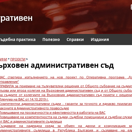
Съдебна практика
Полезно
Справки
Издания
ИНИ
ПРОЕКТИ
ърховен административен съд
ВАС стартира изпълнението на нов проект по Оперативна програма „Д
управление“
ПРАВИЛА за приемане на тълкувателни решения от Общото събрание на съдиит
първа или втора колегия на Върховния административен съд и от Общото събр
на съдиите от колегиите на Върховния административен съд приети с решени
Пленума на ВАС от 14.10.2019 г.
Компетентни административни съдии - гаранти за точното и еднакво прилаган
законите в Административното правосъдие
Повишаване на прозрачността и ефективността в работата на ВАС
Повишаване на компетентността на съдии, съдебни помощници и съдебни служи
от ВАС и административните съдилища
Създаване на надеждна среда за обмен на данни и комуникация м
административните съдилища в Република България и създаване на ед