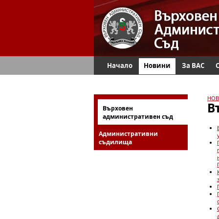
Начало
Новини
За ВАС
НОВ
В
Върховен
административен съд
Административни
съдилища