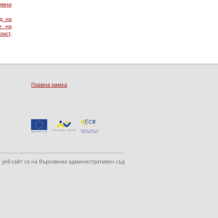
ивни
д на
е на
ласт,
Правна рамка
 уеб-сайт са на Върховния административен съд