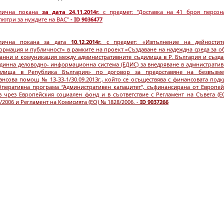
лична покана
за дата 24.11.2014г.
с предмет:
"Доставка на 41 броя персон
ютри за нуждите на ВАС"
- ID 9036477
лична покана за дата
10.12.2014г.
с предмет: «Изпълнение на дейностит
ормация и публичност» в рамките на проект «Създаване на надеждна среда за о
данни и комуникация между административните съдилища в Р. България и създа
единна деловодно- информационна система (ЕДИС) за внедряване в адмнистратив
илища в Република България» по договор за предоставяне на безвъзме
нсова помощ № 13-33-1/30.09.2013г., който се осъществява с финансовата под
Оперативна програма “Административен капацитет“, съфинансирана от Европей
з чрез Европейския социален фонд и в съответствие с Регламент на Съвета (Е
/2006 и Регламент на Комисията (ЕО) № 1828/2006. -
ID 9037266