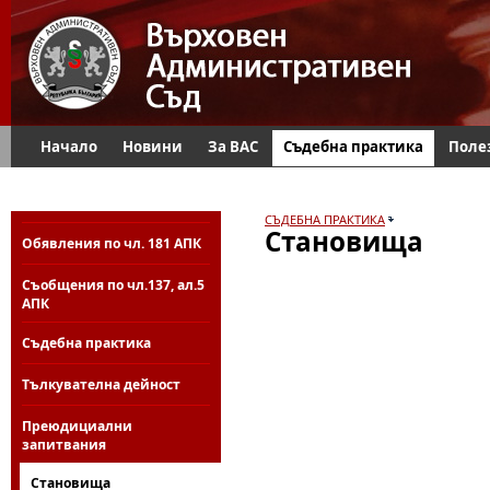
Начало
Новини
За ВАС
Съдебна практика
Поле
СЪДЕБНА ПРАКТИКА
Становища
Обявления по чл. 181 АПК
Съобщения по чл.137, ал.5
АПК
Съдебна практика
Тълкувателна дейност
Преюдициални
запитвания
Становища