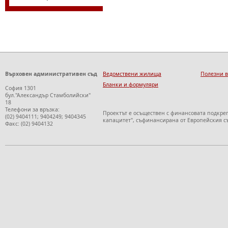
Върховен административен съд
Ведомствени жилища
Полезни 
Бланки и формуляри
София 1301
бул."Александър Стамболийски"
18
Телефони за връзка:
Проектът е осъществен с финансовата подкре
(02) 9404111; 9404249; 9404345
капацитет", съфинансирана от Европейския с
Факс: (02) 9404132