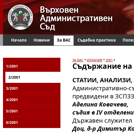
Начало
Новини
За ВАС
Съдебна практика
Поле
ЗА ВАС
ИЗДАНИЯ
2001
Съдържание на 
1/2001
2/2001
СТАТИИ, АНАЛИЗИ,
Административно-съ
3/2001
предвидени в ЗСПЗ
4/2001
Аделина Ковачева,
съдия в IV отделени
5/2001
Държавен служител 
6/2001
Доц. д-р Димитър К