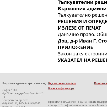
Тълкувателни реше
Върховния админи
Тълкувателно решени
РЕШЕНИЯ И ОПРЕДЕ
ИЗЛЕЗЕ ОТ ПЕЧАТ
Данъчно право. Обща
Доц. д-р Иван Г. Ст
ПРИЛОЖЕНИЕ
Закон за електронн
УКАЗАТЕЛ НА РЕШЕ
Върховен административен съд
Ведомствени жилища
Полезни 
Бланки и формуляри
София 1301
бул."Александър Стамболийски"
18
Телефони за връзка:
Проектът е осъществен с финансовата подкре
(02) 9404111; 9404249; 9404345
капацитет", съфинансирана от Европейския с
Факс: (02) 9404132