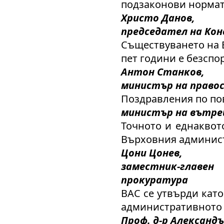
подзаконови нормат
Христо Данов,
председател на Кон
Съществуването на 
пет години е безспо
Антон Станков,
министър на правос
Поздравления по по
министър на вътр
Точното и еднаквот
Върховния админис
Цони Цонев,
заместник-главе
прокуратура
ВАС се утвърди като
административното
Проф. д-р Александ