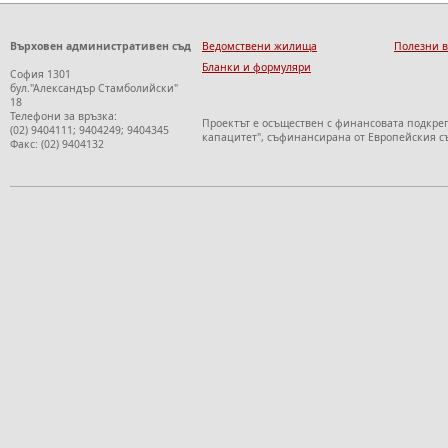
Върховен административен съд
Ведомствени жилища
Полезни 
Бланки и формуляри
София 1301
бул."Александър Стамболийски"
18
Телефони за връзка:
Проектът е осъществен с финансовата подкре
(02) 9404111; 9404249; 9404345
капацитет", съфинансирана от Европейския с
Факс: (02) 9404132