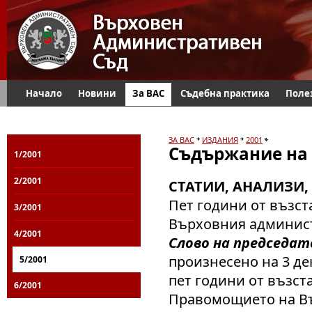
Начало
Новини
За ВАС
Съдебна практика
Поле
ЗА ВАС
ИЗДАНИЯ
2001
Съдържание на 
1/2001
2/2001
СТАТИИ, АНАЛИЗИ,
Пет години от възс
3/2001
Върховния админис
4/2001
Слово на председат
произнесено на 3 де
5/2001
пет години от възст
6/2001
Правомощието на Въ