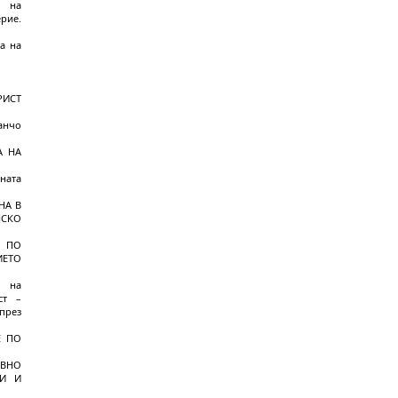
о на
рие.
а на
РИСТ
анчо
А НА
ната
НА В
НСКО
О ПО
ИЕТО
о на
ст –
през
Е ПО
ИВНО
ИИ И