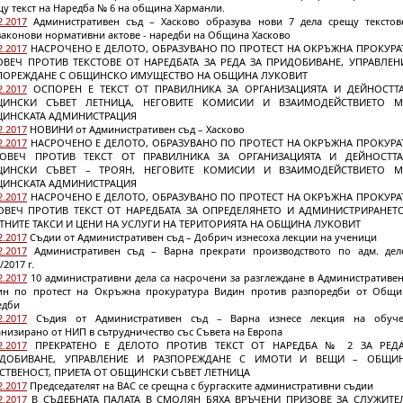
у текст на Наредба № 6 на община Харманли.
2.2017
Административен съд – Хасково образува нови 7 дела срещу текстов
законови нормативни актове - наредби на Община Хасково
2.2017
НАСРОЧЕНО Е ДЕЛОТО, ОБРАЗУВАНО ПО ПРОТЕСТ НА ОКРЪЖНА ПРОКУРА
ОВЕЧ ПРОТИВ ТЕКСТОВЕ ОТ НАРЕДБАТА ЗА РЕДА ЗА ПРИДОБИВАНЕ, УПРАВЛЕН
ПОРЕЖДАНЕ С ОБЩИНСКО ИМУЩЕСТВО НА ОБЩИНА ЛУКОВИТ
2.2017
ОСПОРЕН Е ТЕКСТ ОТ ПРАВИЛНИКА ЗА ОРГАНИЗАЦИЯТА И ДЕЙНОСТТ
ИНСКИ СЪВЕТ ЛЕТНИЦА, НЕГОВИТЕ КОМИСИИ И ВЗАИМОДЕЙСТВИЕТО 
ИНСКАТА АДМИНИСТРАЦИЯ
2.2017
НОВИНИ от Административен съд – Хасково
2.2017
НАСРОЧЕНО Е ДЕЛОТО, ОБРАЗУВАНО ПО ПРОТЕСТ НА ОКРЪЖНА ПРОКУРА
ОВЕЧ ПРОТИВ ТЕКСТ ОТ ПРАВИЛНИКА ЗА ОРГАНИЗАЦИЯТА И ДЕЙНОСТТ
ИНСКИ СЪВЕТ – ТРОЯН, НЕГОВИТЕ КОМИСИИ И ВЗАИМОДЕЙСТВИЕТО 
ИНСКАТА АДМИНИСТРАЦИЯ
2.2017
НАСРОЧЕНО Е ДЕЛОТО, ОБРАЗУВАНО ПО ПРОТЕСТ НА ОКРЪЖНА ПРОКУРА
ОВЕЧ ПРОТИВ ТЕКСТ ОТ НАРЕДБАТА ЗА ОПРЕДЕЛЯНЕТО И АДМИНИСТРИРАНЕТ
ТНИТЕ ТАКСИ И ЦЕНИ НА УСЛУГИ НА ТЕРИТОРИЯТА НА ОБЩИНА ЛУКОВИТ
2.2017
Съдии от Административен съд – Добрич изнесоха лекции на ученици
2.2017
Административен съд – Варна прекрати производството по адм. де
/2017 г.
2.2017
10 административни дела са насрочени за разглеждане в Административен
ин по протест на Окръжна прокуратура Видин против разпоредби от Общи
едби
2.2017
Съдия от Административен съд – Варна изнесе лекция на обуче
низирано от НИП в сътрудничество със Съвета на Европа
2.2017
ПРЕКРАТЕНО Е ДЕЛОТО ПРОТИВ ТЕКСТ ОТ НАРЕДБА № 2 ЗА РЕД
ДОБИВАНЕ, УПРАВЛЕНИЕ И РАЗПОРЕЖДАНЕ С ИМОТИ И ВЕЩИ – ОБЩИ
СТВЕНОСТ, ПРИЕТА ОТ ОБЩИНСКИ СЪВЕТ ЛЕТНИЦА
2.2017
Председателят на ВАС се срещна с бургаските административни съдии
2.2017
В СЪДЕБНАТА ПАЛАТА В СМОЛЯН БЯХА ВРЪЧЕНИ ПРИЗОВЕ ЗА СЛУЖИТЕ