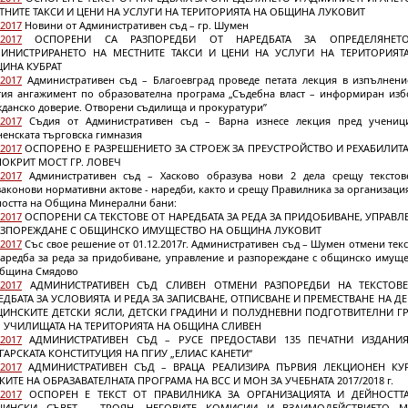
ТНИТЕ ТАКСИ И ЦЕНИ НА УСЛУГИ НА ТЕРИТОРИЯТА НА ОБЩИНА ЛУКОВИТ
.2017
Новини от Административен съд – гр. Шумен
.2017
ОСПОРЕНИ СА РАЗПОРЕДБИ ОТ НАРЕДБАТА ЗА ОПРЕДЕЛЯНЕТ
ИНИСТРИРАНЕТО НА МЕСТНИТЕ ТАКСИ И ЦЕНИ НА УСЛУГИ НА ТЕРИТОРИЯТ
ИНА КУБРАТ
.2017
Административен съд – Благоевград проведе петата лекция в изпълнени
тия ангажимент по образователна програма „Съдебна власт – информиран изб
жданско доверие. Отворени съдилища и прокуратури”
.2017
Съдия от Административен съд – Варна изнесе лекция пред учениц
енската търговска гимназия
.2017
ОСПОРЕНО Е РАЗРЕШЕНИЕТО ЗА СТРОЕЖ ЗА ПРЕУСТРОЙСТВО И РЕХАБИЛИТ
ПОКРИТ МОСТ ГР. ЛОВЕЧ
.2017
Административен съд – Хасково образува нови 2 дела срещу текстов
аконови нормативни актове - наредби, както и срещу Правилника за организаци
ността на Община Минерални бани:
.2017
ОСПОРЕНИ СА ТЕКСТОВЕ ОТ НАРЕДБАТА ЗА РЕДА ЗА ПРИДОБИВАНЕ, УПРАВЛ
АЗПОРЕЖДАНЕ С ОБЩИНСКО ИМУЩЕСТВО НА ОБЩИНА ЛУКОВИТ
.2017
Със свое решение от 01.12.2017г. Административен съд – Шумен отмени тек
Наредба за реда за придобиване, управление и разпореждане с общинско имуще
община Смядово
.2017
АДМИНИСТРАТИВЕН СЪД СЛИВЕН ОТМЕНИ РАЗПОРЕДБИ НА ТЕКСТОВ
ЕДБАТА ЗА УСЛОВИЯТА И РЕДА ЗА ЗАПИСВАНЕ, ОТПИСВАНЕ И ПРЕМЕСТВАНЕ НА ДЕ
ИНСКИТЕ ДЕТСКИ ЯСЛИ, ДЕТСКИ ГРАДИНИ И ПОЛУДНЕВНИ ПОДГОТВИТЕЛНИ Г
 УЧИЛИЩАТА НА ТЕРИТОРИЯТА НА ОБЩИНА СЛИВЕН
.2017
АДМИНИСТРАТИВЕН СЪД – РУСЕ ПРЕДОСТАВИ 135 ПЕЧАТНИ ИЗДАНИ
ГАРСКАТА КОНСТИТУЦИЯ НА ПГИУ „ЕЛИАС КАНЕТИ“
.2017
АДМИНИСТРАТИВЕН СЪД – ВРАЦА РЕАЛИЗИРА ПЪРВИЯ ЛЕКЦИОНЕН КУ
КИТЕ НА ОБРАЗАВАТЕЛНАТА ПРОГРАМА НА ВСС И МОН ЗА УЧЕБНАТА 2017/2018 г.
.2017
ОСПОРЕН Е ТЕКСТ ОТ ПРАВИЛНИКА ЗА ОРГАНИЗАЦИЯТА И ДЕЙНОСТТ
ИНСКИ СЪВЕТ – ТРОЯН, НЕГОВИТЕ КОМИСИИ И ВЗАИМОДЕЙСТВИЕТО 