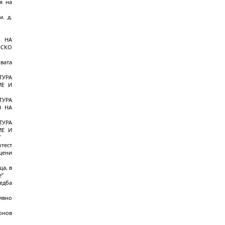
я на
. д.
 НА
НСКО
вата
ТУРА
ИЕ И
ТУРА
О НА
ТУРА
ИЕ И
Т
тест
цени
ща, в
е”
едба
ивно
онов