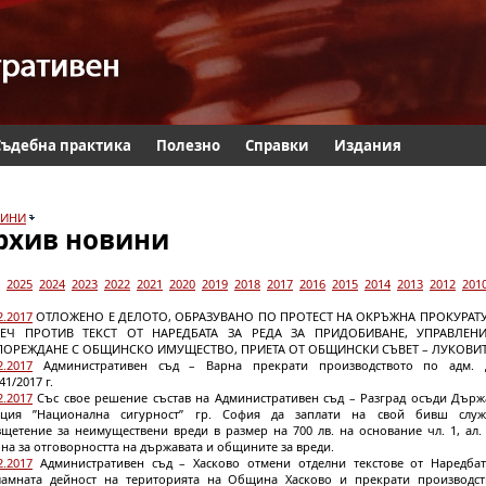
Съдебна практика
Полезно
Справки
Издания
ИНИ
рхив новини
2025
2024
2023
2022
2021
2020
2019
2018
2017
2016
2015
2014
2013
2012
201
2.2017
ОТЛОЖЕНО Е ДЕЛОТО, ОБРАЗУВАНО ПО ПРОТЕСТ НА ОКРЪЖНА ПРОКУРАТУ
ЕЧ ПРОТИВ ТЕКСТ ОТ НАРЕДБАТА ЗА РЕДА ЗА ПРИДОБИВАНЕ, УПРАВЛЕН
ПОРЕЖДАНЕ С ОБЩИНСКО ИМУЩЕСТВО, ПРИЕТА ОТ ОБЩИНСКИ СЪВЕТ – ЛУКОВИ
2.2017
Административен съд – Варна прекрати производството по адм. 
1/2017 г.
2.2017
Със свое решение състав на Административен съд – Разград осъди Държ
нция ”Национална сигурност” гр. София да заплати на свой бивш служ
щетение за неимуществени вреди в размер на 700 лв. на основание чл. 1, ал.
на за отговорността на държавата и общините за вреди.
2.2017
Административен съд – Хасково отмени отделни текстове от Наредбат
ламната дейност на територията на Община Хасково и прекрати производст