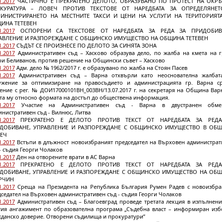
1.2017
ЧАСТИЧНО Е ПРЕКРАТЕНО ДЕЛОТО, ОБРАЗУВАНО ПО ПРОТЕСТ НА ОКР
КУРАТУРА – ЛОВЕЧ ПРОТИВ ТЕКСТОВЕ ОТ НАРЕДБАТА ЗА ОПРЕДЕЛЯНЕ
ИНИСТРИРАНЕТО НА МЕСТНИТЕ ТАКСИ И ЦЕНИ НА УСЛУГИ НА ТЕРИТОРИЯТ
ИНА ТЕТЕВЕН
1.2017
ОСПОРЕНИ СА ТЕКСТОВЕ ОТ НАРЕДБАТА ЗА РЕДА ЗА ПРИДОБИВ
АВЛЕНИЕ И РАЗПОРЕЖДАНЕ С ОБЩИНСКО ИМУЩЕСТВО НА ОБЩИНА ТЕТЕВЕН
1.2017
СЪДЪТ СЕ ПРОИЗНЕСЕ ПО ДЕЛОТО ЗА СИНЯТА ЗОНА
1.2017
Административен съд – Хасково образува дело, по жалба на кмета на г
ри Беливанов, против решение на Общински съвет – Хасково
1.2017
Адм. дело № 1962/2017 г. е образувано по жалба на Стоян Пасев
1.2017
Административен съд – Варна отхвърли като неоснователна жалбат
ужение за оптимизиране на правосъдието и администрацията гр. Варна с
ение с рег. № ДОИ17000101ВН_003ВН/13.07.2017 г. на секретаря на Община Варн
та му относно формата на достъп до обществена информация.
1.2017
Участие на Административен съд - Варна в двустранен обм
нистративен съд - Вилнюс, Литва
1.2017
ПРЕКРАТЕНО Е ДЕЛОТО ПРОТИВ ТЕКСТ ОТ НАРЕДБАТА ЗА РЕД
ДОБИВАНЕ, УПРАВЛЕНИЕ И РАЗПОРЕЖДАНЕ С ОБЩИНСКО ИМУЩЕСТВО В ОБ
ЕЧ
1.2017
Встъпи в длъжност новоизбраният председател на Върховен администрат
- съдия Георги Чолаков
1.2017
Ден на отворените врати в АС Варна
1.2017
ПРЕКРАТЕНО Е ДЕЛОТО ПРОТИВ ТЕКСТ ОТ НАРЕДБАТА ЗА РЕД
ДОБИВАНЕ, УПРАВЛЕНИЕ И РАЗПОРЕЖДАНЕ С ОБЩИНСКО ИМУЩЕСТВО НА ОБ
РЧИН
1.2017
Среща на Президента на Република България Румен Радев с новоизбра
седател на Върховен административен съд - съдия Георги Чолаков
1.2017
Административен съд – Благоевград проведе третата лекция в изпълнени
тия ангажимент по образователна програма „Съдебна власт – информиран изб
жданско доверие. Отворени съдилища и прокуратури”