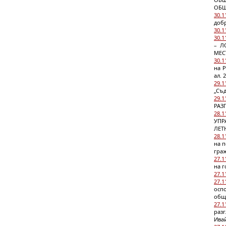
ОБЩ
30.1
доб
30.1
30.1
– Л
МЕС
30.1
на Р
ал. 
29.1
„Съд
29.1
РАЗ
28.1
УПР
ЛЕТ
28.1
на 
гра
27.1
на г
27.1
27.1
оспо
общ
27.1
раз
Ива