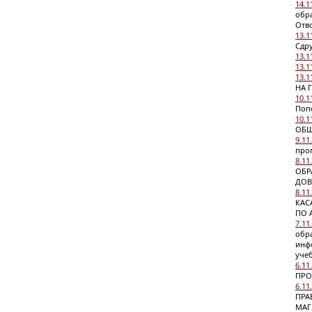
14.1
обр
Отво
13.1
Сдр
13.1
13.1
13.1
НА 
10.1
Попо
10.1
ОБЩ
9.11
про
8.11
ОБР
ДОВ
8.11
КАС
ПО 
7.11
обр
инф
учеб
6.11
ПРО
6.11
ПРА
МАГ