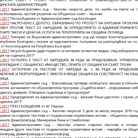
ИНСКАТА АДМИНИСТРАЦИЯ
1.2017
Административен съд – Хасково насрочи дело, по жалба на кмета на г
ри Беливанов, против решение на Общински съвет – Хасково
1.2017
Пессъобщения от Административен съд Кюстендил
1.2017
НАСРОЧЕНО Е ДЕЛОТО, ОБРАЗУВАНО ПО ПРОТЕСТ НА ОКРЪЖНА ПРОКУРА
ОВЕЧ ПРОТИВ ТЕКСТ ОТ НАРЕДБАТА ЗА ОПРЕДЕЛЯНЕТО И АДМИНИСТРИРАНЕТ
ТНИТЕ ТАКСИ И ЦЕНИ НА УСЛУГИ НА ТЕРИТОРИЯТА НА ОБЩИНА ЛЕТНИЦА
1.2017
Пленума на Върховния административен съд ще сезира Конституционния
епублика България с искане за задължително тълкуване на разпоредбата на чл.
2 от Конституцията на Република България
1.2017
Хагухи Бодикян даде първото си интервю за местни медии, след избирането
ия на годината 2017“
1.2017
ОСПОРЕН Е ТЕКСТ ОТ НАРЕДБАТА ЗА РЕДА ЗА ПРИДОБИВАНЕ, УПРАВЛЕН
ПОРЕЖДАНЕ С ОБЩИНСКО ИМУЩЕСТВО, ПРИЕТА ОТ ОБЩИНСКИ СЪВЕТ ТРОЯН
1.2017
ОСПОРЕНИ СА ТЕКСТОВЕ ОТ НАРЕДБА № 2 ЗА РЕДА ЗА ПРИДОБИВ
АВЛЕНИЕ И РАЗПОРЕЖДАНЕ С ИМОТИ И ВЕЩИ ОБЩИНСКА СОБСТВЕНОСТ НА ОБ
НИЦА
1.2017
Административен съд – Благоевград проведе четвъртата лекция в изпълн
поетия ангажимент по образователна програма „Съдебна власт – информиран изб
жданско доверие. Отворени съдилища и прокуратури”
1.2017
Председателят на Административен съд – Хасково беше удостоен с приза „
одината 2017“
1.2017
ПРЕССЪОБЩЕНИЕ от АС Перник
1.2017
Административен съд – Хасково насрочи 3 дела за месец януари 2018 год
рване на отделни текстове от подзаконови нормативни актове – общински наре
ините Димитровград, Минерални бани и Стамболово
1.2017
Административен съд – Хасково отмени отделни текстове и остави
глеждане други текстове от подзаконови нормативни актове – наредби на общи
йловград, Димитровград и Симеоновград.