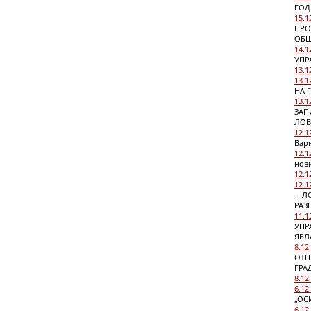
ГОД
15.1
ПРО
ОБЩ
14.1
УПР
13.1
13.1
НА 
13.1
ЗАП
ЛОВ
12.1
Вар
12.1
нови
12.1
12.1
– Л
РАЗ
11.1
УПР
ЯБЛ
8.12
ОТП
ГРА
8.12
6.12
„ОС
6.12