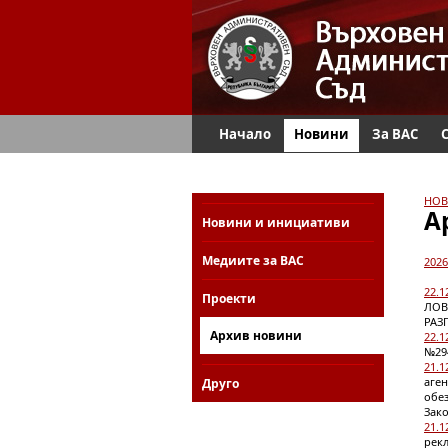
Начало
Новини
За ВАС
НОВ
А
Новини и инициативи
Медиите за ВАС
2026
22.1
Проекти
ЛОВ
РАЗ
Архив новини
22.1
№294
21.1
аге
Друго
обез
Зако
21.1
рек