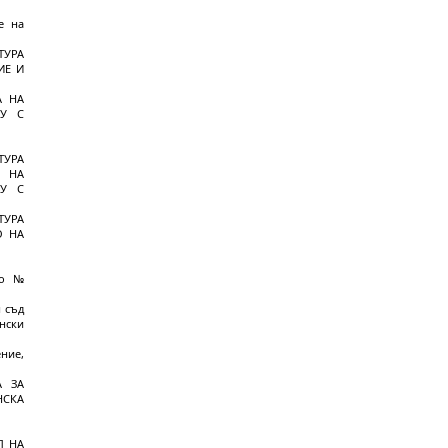
е на
ТУРА
ИЕ И
А НА
МУ С
ТУРА
А НА
МУ С
ТУРА
О НА
ло №
 съд
нски
ние,
А ЗА
НСКА
Л НА