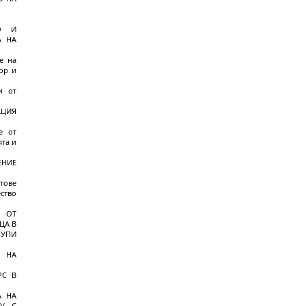
О И
А НА
е на
ор и
и от
АЦИЯ
е от
ята и
ЕНИЕ
стове
ство
Е ОТ
ЦА В
РУПИ
Я НА
РС В
А НА
МУ С