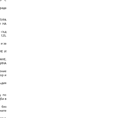
рада
ТУРА
О НА
 съд
 125,
 и за
ИЕ И
АНЕ,
ЩИНА
ение
ор и
съдия
. по
дби в
 без
ните