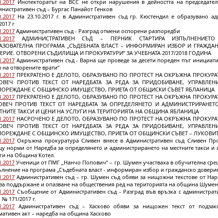
1.2017
Инспекторатът на ВСС не откри нарушения в дейността на председател
нистративен съд – Бургас Панайот Генков
1.2017
На 23.10.2017 г. в Административен съд гр. Кюстендил е образувано адм
2017 г
1.2017
Административен съд - Разград отмени оспорени разпоредби
1.2017
АДМИНИСТРАТИВЕН СЪД – ПЕРНИК СТАРТИРА ИЗПЪЛНЕНИЕТО
АЗОВАТЕЛНА ПРОГРАМА „СЪДЕБНАТА ВЛАСТ – ИНФОРМИРАН ИЗБОР И ГРАЖДА
ЕРИЕ. ОТВОРЕНИ СЪДИЛИЩА И ПРОКУРАТУРИ“ ЗА УЧЕБНАТА 2017/2018 ГОДИНА
1.2017
Административен съд - Варна ще проведе за десети пореден път инициати
 на отворените врати”
1.2017
ПРЕКРАТЕНО Е ДЕЛОТО, ОБРАЗУВАНО ПО ПРОТЕСТ НА ОКРЪЖНА ПРОКУРА
ОВЕЧ ПРОТИВ ТЕКСТ ОТ НАРЕДБАТА ЗА РЕДА ЗА ПРИДОБИВАНЕ, УПРАВЛЕН
ПОРЕЖДАНЕ С ОБЩИНСКО ИМУЩЕСТВО, ПРИЕТА ОТ ОБЩИСКИ СЪВЕТ ЯБЛАНИЦА
1.2017
ПРЕКРАТЕНО Е ДЕЛОТО, ОБРАЗУВАНО ПО ПРОТЕСТ НА ОКРЪЖНА ПРОКУРА
ОВЕЧ ПРОТИВ ТЕКСТ ОТ НАРЕДБАТА ЗА ОПРЕДЕЛЯНЕТО И АДМИНИСТРИРАНЕТ
ТНИТЕ ТАКСИ И ЦЕНИ НА УСЛУГИ НА ТЕРИТОРИЯТА НА ОБЩИНА ЯБЛАНИЦА
1.2017
НАСРОЧЕНО Е ДЕЛОТО, ОБРАЗУВАНО ПО ПРОТЕСТ НА ОКРЪЖНА ПРОКУРА
ОВЕЧ ПРОТИВ ТЕКСТ ОТ НАРЕДБАТА ЗА РЕДА ЗА ПРИДОБИВАНЕ, УПРАВЛЕН
ПОРЕЖДАНЕ С ОБЩИНСКО ИМУЩЕСТВО, ПРИЕТА ОТ ОБЩИНСКИ СЪВЕТ – ЛУКОВИ
1.2017
Окръжна прокуратура Сливен внесе в Административен съд Сливен Про
щу норми от Наредба за определянето и администрирането на местните такси и 
ги на Община Котел.
1.2017
Ученици от ПМГ „Нанчо Попович“ – гр. Шумен участваха в обучителна сре
лнение на програма „Съдебната власт - информиран избор и гражданско довери
1.2017
Административен съд – гр. Шумен съд обяви за нищожни текстове от Нар
 за поддържане и опазване на обществения ред на територията на община Шумен
1.2017
Съобщение от Административен съд - Разград във връзка с администрат
 № 171/2017 г.
1.2017
Административен съд – Хасково обяви за нищожен текст от подзак
ативен акт – наредба на община Хасково