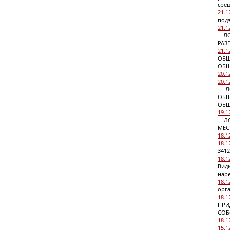
срещ
21.1
под
21.1
– Л
РАЗ
21.1
ОБЩ
ОБЩ
20.1
20.1
– Л
ОБЩ
ОБЩ
19.1
– Л
МЕС
18.1
18.1
3412
18.1
Вид
нар
18.1
орга
18.1
ПРИ
СОБ
18.1
15.1