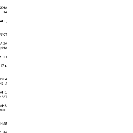
ЪЖНА
Е НА
АНЕ,
РИСТ
А ЗА
ЩИНА
и от
7 г.
ТУРА
ИЕ И
АНЕ,
ЪВЕТ
АНЕ,
КИТЕ
АНИЯ
О НА