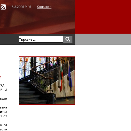
8.8.2026 9:46
Контакти
0
РА –
ИЕ И
Т
дело
авна
ител
 1 от
а за
вото