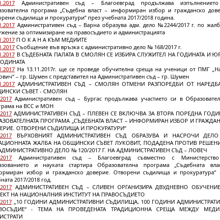
1.2017
Административен съд – Благоевград продължава изпълнениет
азователна програма „Съдебна власт – информиран избор и гражданско дове
рени съдилища и прокуратури” през учебната 2017/2018 година.
1.2017
Административен съд – Варна образува адм. дело №2244/2017 г. по жалб
ужение за оптимизиране на правосъдието и администрацията
1.2017
П О К А Н А КЪМ МЕДИИТЕ
1.2017
Съобщение във връзка с административно дело № 168/2017 г.
1.2017
В СЪДЕБНАТА ПАЛАТА В СМОЛЯН СЕ ИЗБИРА СЛУЖИТЕЛ НА ГОДИНАТА И Ю
ГОДИНАТА
1.2017
На 13.11.2017г. ще се проведе обучителна среща на ученици от ПМГ „Н
вич“ – гр. Шумен с представител на Административен съд – гр. Шумен
1.2017
АДМИНИСТРАТИВЕН СЪД – СМОЛЯН ОТМЕНИ РАЗПОРЕДБИ ОТ НАРЕДБ
ИНСКИ СЪВЕТ - СМОЛЯН
.2017
Административен съд – Бургас продължава участието си в Образовател
грама на ВСС и МОН
.2017
АДМИНИСТРАТИВЕН СЪД – ПЛЕВЕН СЕ ВКЛЮЧВА ЗА ВТОРА ПОРЕДНА ГОДИ
АЗОВАТЕЛНАТА ПРОГРАМА „СЪДЕБНАТА ВЛАСТ – ИНФОРМИРАН ИЗБОР И ГРАЖДА
ЕРИЕ. ОТВОРЕНИ СЪДИЛИЩА И ПРОКУРАТУРИ“
.2017
ВЪРХОВНИЯТ АДМИНИСТРАТИВЕН СЪД ОБРАЗУВА И НАСРОЧИ ДЕЛ
АЦИОННАТА ЖАЛБА НА ОБЩИНСКИ СЪВЕТ ЛУКОВИТ, ПОДАДЕНА ПРОТИВ РЕШЕН
АДМИНИСТРАТИВНО ДЕЛО № 120/2017 Г. НА АДМИНИСТРАТИВЕН СЪД – ЛОВЕЧ
.2017
Административен съд – Благоевград съвместно с Министерств
азованието и науката стартира Образователна програма „Съдебната вла
ормиран избор и гражданско доверие. Отворени съдилища и прокуратура“ 
ната 2017/2018 год.
.2017
АДМИНИСТРАТИВЕН СЪД – СЛИВЕН ОРГАНИЗИРА ДВУДНЕВНО ОБУЧЕНИ
ЕКТ НА НАЦИОНАЛНИЯ ИНСТИТУТ НА ПРАВОСЪДИЕТО
.2017
„10 ГОДИНИ АДМИНИСТРАТИВНИ СЪДИЛИЩА, 100 ГОДИНИ АДМИНИСТРАТ
ВОСЪДИЕ“ - ТЕМА НА ПРОВЕДЕНАТА ТРАДИЦИОННА СРЕЩА МЕЖДУ МЕД
ИСТРАТИ