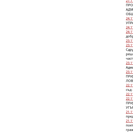
27.1
ПРО
АДМ
ОБЩ
24.1
УПР
24.1
24.1
доб
23.1
23.1
Сдр
реш
част
23.1
Адми
23.1
ПРИ
ЛОВ
22.1
съд 
22.1
22.1
ПРИ
УГЪ
21.1
пред
21.1
пое
гра