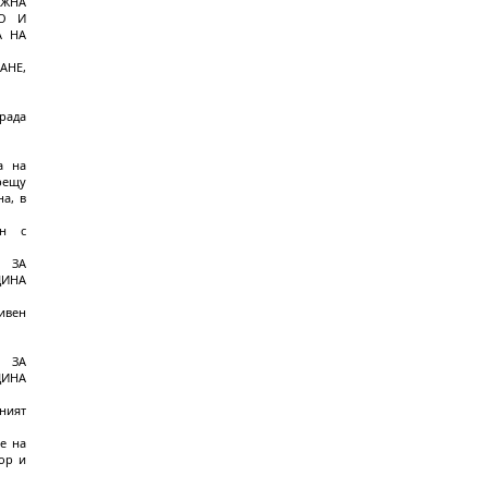
ЪЖНА
ТО И
А НА
АНЕ,
рада
а на
рещу
а, в
ен с
А ЗА
ЩИНА
ивен
А ЗА
ЩИНА
ният
е на
ор и