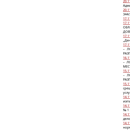
20.1
Адми
20.1
344/
17.1
17.1
ОБР
ДОВ
17.1
„Ден
17.1
– Л
РАЗ
16.1
– Л
МЕС
15.1
– Л
РАЗ
15.1
сре
услу
14.1
изпъ
14.1
№ 1
14.1
дело
14.1
норм