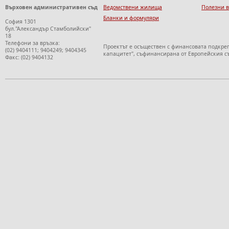
Върховен административен съд
Ведомствени жилища
Полезни 
Бланки и формуляри
София 1301
бул."Александър Стамболийски"
18
Телефони за връзка:
Проектът е осъществен с финансовата подкре
(02) 9404111; 9404249; 9404345
капацитет", съфинансирана от Европейския с
Факс: (02) 9404132