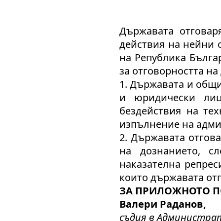
Държавата отговар
действия на нейни 
на Република Българ
за отговорността на
1. Държавата и общ
и юридически лиц
бездействия на те
изпълнение на админ
2. Държавата отгов
на дознанието, сл
наказателна репреси
които държавата отг
ЗА ПРИЛОЖНОТО ПОЛЕ
Валери Раданов,
съдия в Администрат