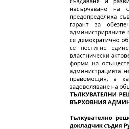
създаване и разв
насърчаване на с
предопределиха съ
гарант за обезпе
администрираните п
се демократично об
се постигне един
властнически актов
форми на осъществ
администрацията не
правомощия, а к
задоволяване на об
ТЪЛКУВАТЕЛНИ РЕ
ВЪРХОВНИЯ АДМИН
Тълкувателно реше
докладчик
съдия
Р