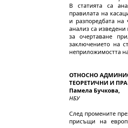
В статията са ан
правилата на касац
и разпоредбата на ч
анализ са изведени
за очертаване при
заключението на ст
неприложимостта на чл
ОТНОСНО АДМИНИС
ТЕОРЕТИЧНИ И ПРА
Памела Бучкова,
НБУ
След промените през
присъщи на европ