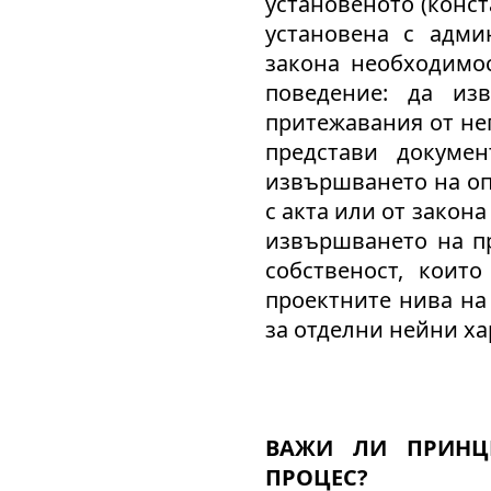
установеното (конс
установена с адми
закона необходимос
поведение: да из
притежавания от не
представи докуме
извършването на оп
с акта или от закона
извършването на пр
собственост, коит
проектните нива на
за отделни нейни ха
ВАЖИ ЛИ ПРИНЦ
ПРОЦЕС?