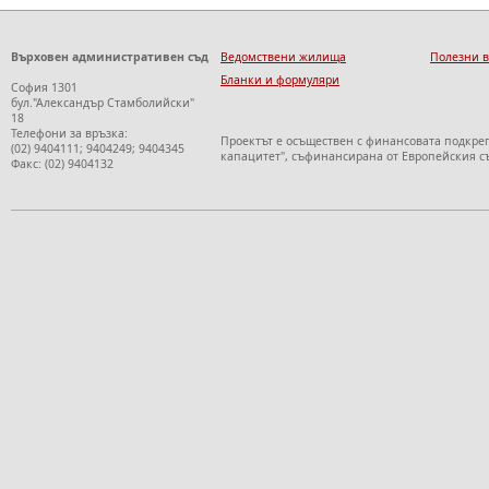
Върховен административен съд
Ведомствени жилища
Полезни 
Бланки и формуляри
София 1301
бул."Александър Стамболийски"
18
Телефони за връзка:
Проектът е осъществен с финансовата подкре
(02) 9404111; 9404249; 9404345
капацитет", съфинансирана от Европейския с
Факс: (02) 9404132