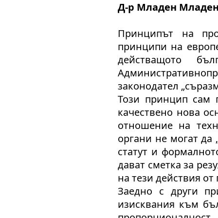
Д-р Младен Младе
Принципът на про
принципи на европе
действащото бъ
Административнопро
законодател „съразм
Този принцип сам п
качествено нова ос
отношение на техн
органи не могат да
статут и формалнот
дават сметка за рез
на тези действия от
Заедно с други п
изисквания към бъ
пропорционалнос