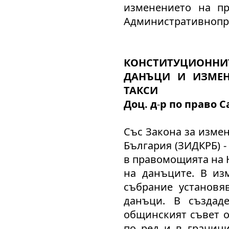
изменението на п
Административнопро
КОНСТИТУЦИОННИ
ДАНЪЦИ И ИЗМЕН
ТАКСИ
Доц. д
-
р по право 
Със Закона за изме
България (ЗИДКРБ) - 
в правомощията на 
на данъците. В изм
събрание установя
данъци. В създад
общинският съвет о
по ред и в граници,