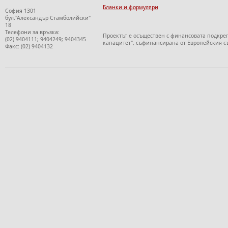
Бланки и формуляри
София 1301
бул."Александър Стамболийски"
18
Телефони за връзка:
Проектът е осъществен с финансовата подкре
(02) 9404111; 9404249; 9404345
капацитет", съфинансирана от Европейския с
Факс: (02) 9404132