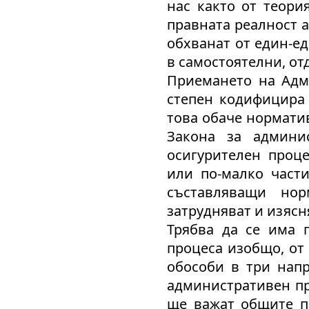
нас както от теори
правната реалност 
обхванат от един-е
в самостоятелни, от
Приемането на Адм
степен кодифицира
това обаче нормати
Закона за админи
осигурителен проце
или по-малко части
съставляващи нор
затрудняват и изясн
Трябва да се има 
процеса изобщо, от
обособи в три напр
административен пр
ще важат общите п