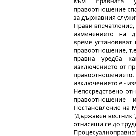
Към правната у
правоотношение спада
за държавния служите
Прави впечатление, 
изменението на д
време установяват
правоотношение, т.
правна уредба к
изключението от пр
правоотношението.
изключението е - и
Непосредствено от
правоотношение и
Постановление на М
"Държавен вестник", 
отнасящи се до труд
Процесуалноправнат