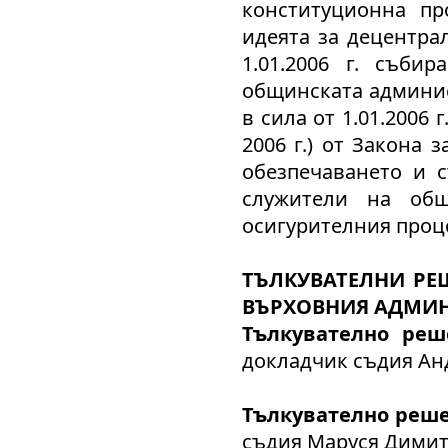
конституционна п
идеята за децентра
1.01.2006 г. съби
общинската админис
в сила от 1.01.2006 г.
2006 г.) от Закона 
обезпечаването и 
служители на общ
осигурителния проц
ТЪЛКУВАТЕЛНИ РЕ
ВЪРХОВНИЯ АДМИН
Тълкувателно р
докладчик съдия Ан
Тълкувателно реш
съдия Маруся Димит